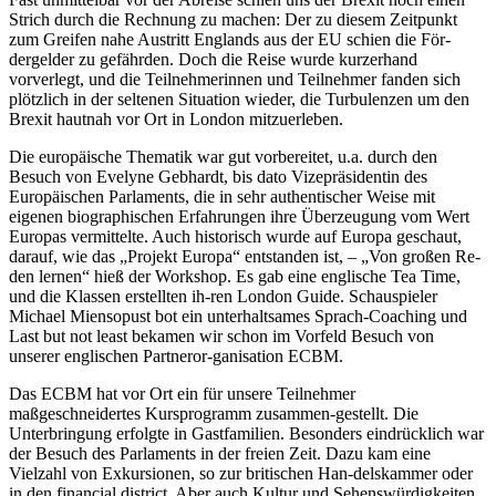
Strich durch die Rechnung zu machen: Der zu diesem Zeitpunkt
zum Greifen nahe Austritt Englands aus der EU schien die För-
dergelder zu gefährden. Doch die Reise wurde kurzerhand
vorverlegt, und die Teilnehmerinnen und Teilnehmer fanden sich
plötzlich in der seltenen Situation wieder, die Turbulenzen um den
Brexit hautnah vor Ort in London mitzuerleben.
Die europäische Thematik war gut vorbereitet, u.a. durch den
Besuch von Evelyne Gebhardt, bis dato Vizepräsidentin des
Europäischen Parlaments, die in sehr authentischer Weise mit
eigenen biographischen Erfahrungen ihre Überzeugung vom Wert
Europas vermittelte. Auch historisch wurde auf Europa geschaut,
darauf, wie das „Projekt Europa“ entstanden ist, – „Von großen Re-
den lernen“ hieß der Workshop. Es gab eine englische Tea Time,
und die Klassen erstellten ih-ren London Guide. Schauspieler
Michael Miensopust bot ein unterhaltsames Sprach-Coaching und
Last but not least bekamen wir schon im Vorfeld Besuch von
unserer englischen Partneror-ganisation ECBM.
Das ECBM hat vor Ort ein für unsere Teilnehmer
maßgeschneidertes Kursprogramm zusammen-gestellt. Die
Unterbringung erfolgte in Gastfamilien. Besonders eindrücklich war
der Besuch des Parlaments in der freien Zeit. Dazu kam eine
Vielzahl von Exkursionen, so zur britischen Han-delskammer oder
in den financial district. Aber auch Kultur und Sehenswürdigkeiten