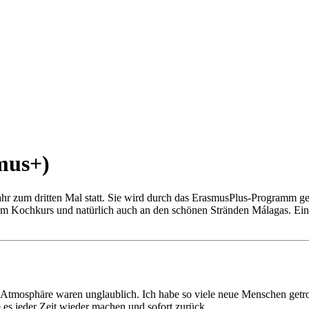
mus+)
hr zum dritten Mal statt. Sie wird durch das ErasmusPlus-Programm 
inem Kochkurs und natürlich auch an den schönen Stränden Málagas. Ei
Atmosphäre waren unglaublich. Ich habe so viele neue Menschen getro
 es jeder Zeit wieder machen und sofort zurück.