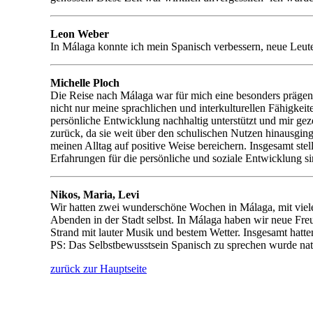
Leon Weber
In Málaga konnte ich mein Spanisch verbessern, neue Leute
Michelle Ploch
Die Reise nach Málaga war für mich eine besonders prägen
nicht nur meine sprachlichen und interkulturellen Fähigke
persönliche Entwicklung nachhaltig unterstützt und mir gez
zurück, da sie weit über den schulischen Nutzen hinausging
meinen Alltag auf positive Weise bereichern. Insgesamt stel
Erfahrungen für die persönliche und soziale Entwicklung si
Nikos, Maria, Levi
Wir hatten zwei wunderschöne Wochen in Málaga, mit vielen
Abenden in der Stadt selbst. In Málaga haben wir neue Fre
Strand mit lauter Musik und bestem Wetter. Insgesamt hatte
PS: Das Selbstbewusstsein Spanisch zu sprechen wurde natü
zurück zur Hauptseite