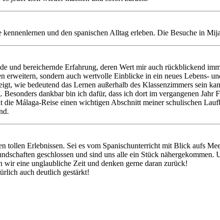
 kennenlernen und den spanischen Alltag erleben. Die Besuche in Mija
de und bereichernde Erfahrung, deren Wert mir auch rückblickend imm
iten erweitern, sondern auch wertvolle Einblicke in ein neues Lebens-
eigt, wie bedeutend das Lernen außerhalb des Klassenzimmers sein kann
. Besonders dankbar bin ich dafür, dass ich dort im vergangenen Jahr F
lt die Málaga-Reise einen wichtigen Abschnitt meiner schulischen Laufba
nd.
 tollen Erlebnissen. Sei es vom Spanischunterricht mit Blick aufs Mee
undschaften geschlossen und sind uns alle ein Stück nähergekommen. Un
n wir eine unglaubliche Zeit und denken gerne daran zurück!
rlich auch deutlich gestärkt!