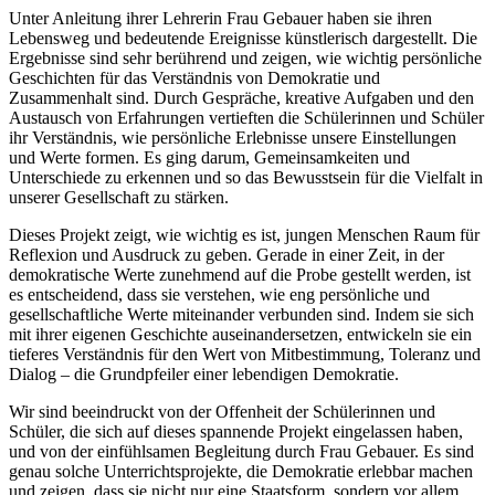
Unter Anleitung ihrer Lehrerin Frau Gebauer haben sie ihren
Lebensweg und bedeutende Ereignisse künstlerisch dargestellt. Die
Ergebnisse sind sehr berührend und zeigen, wie wichtig persönliche
Geschichten für das Verständnis von Demokratie und
Zusammenhalt sind. Durch Gespräche, kreative Aufgaben und den
Austausch von Erfahrungen vertieften die Schülerinnen und Schüler
ihr Verständnis, wie persönliche Erlebnisse unsere Einstellungen
und Werte formen. Es ging darum, Gemeinsamkeiten und
Unterschiede zu erkennen und so das Bewusstsein für die Vielfalt in
unserer Gesellschaft zu stärken.
Dieses Projekt zeigt, wie wichtig es ist, jungen Menschen Raum für
Reflexion und Ausdruck zu geben. Gerade in einer Zeit, in der
demokratische Werte zunehmend auf die Probe gestellt werden, ist
es entscheidend, dass sie verstehen, wie eng persönliche und
gesellschaftliche Werte miteinander verbunden sind. Indem sie sich
mit ihrer eigenen Geschichte auseinandersetzen, entwickeln sie ein
tieferes Verständnis für den Wert von Mitbestimmung, Toleranz und
Dialog – die Grundpfeiler einer lebendigen Demokratie.
Wir sind beeindruckt von der Offenheit der Schülerinnen und
Schüler, die sich auf dieses spannende Projekt eingelassen haben,
und von der einfühlsamen Begleitung durch Frau Gebauer. Es sind
genau solche Unterrichtsprojekte, die Demokratie erlebbar machen
und zeigen, dass sie nicht nur eine Staatsform, sondern vor allem