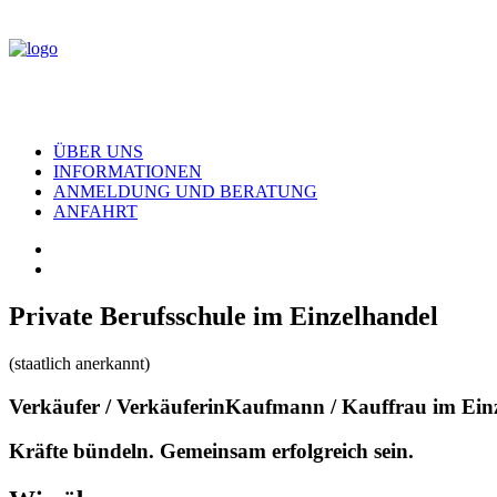
ÜBER UNS
INFORMATIONEN
ANMELDUNG UND BERATUNG
ANFAHRT
Private Berufsschule im Einzelhandel
(staatlich anerkannt)
Verkäufer / Verkäuferin
Kaufmann / Kauffrau im Ein
K
r
ä
f
t
e
b
ü
n
d
e
l
n
.
G
e
m
e
i
n
s
a
m
e
r
f
o
l
g
r
e
i
c
h
s
e
i
n
.